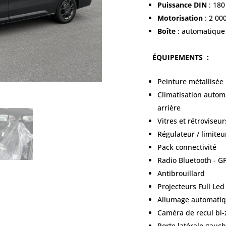
Puissance DIN
: 180
Motorisation
: 2 00
Boîte
: automatique 
ÉQUIPEMENTS
:
Peinture métallisée
Climatisation automa
arrière
Vitres et rétroviseu
Régulateur / limiteu
Pack connectivité
Radio Bluetooth
- G
Antibrouillard
Projecteurs Full Led
Allumage automatiqu
Caméra de recul bi-
Porte latérale gauc