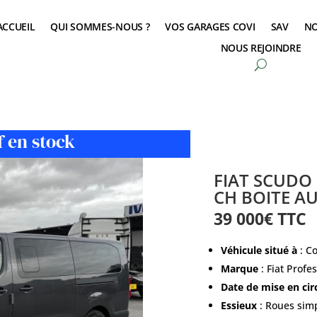
ACCUEIL
QUI SOMMES-NOUS ?
VOS GARAGES COVI
SAV
NO
NOUS REJOINDRE
I 9 PLACES / 180 CH BOITE AUTOMATIQUE
f en stock
FIAT SCUDO 
CH BOITE A
39 000€ TTC
Véhicule situé à
: Co
Marque
: Fiat Profe
Date de mise en cir
Essieux
: Roues sim