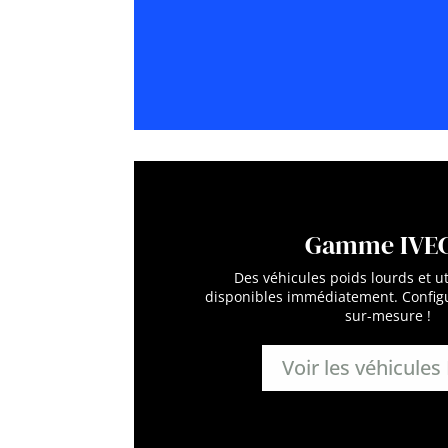
Gamme IVE
Des véhicules poids lourds et ut
disponibles immédiatement. Configu
sur-mesure !
Voir les véhicules