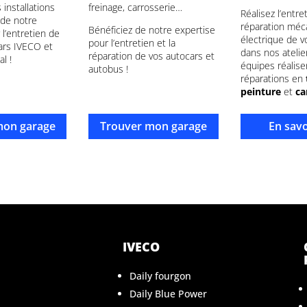
 installations
freinage, carrosserie…
Réalisez l’entret
 de notre
réparation méc
Bénéficiez de notre expertise
 l’entretien de
électrique de v
pour l’entretien et la
ars IVECO et
dans nos atelie
réparation de vos autocars et
l !
équipes réalise
autobus !
réparations en
peinture
et
ca
mon garage
Trouver mon garage
En savo
IVECO
Daily fourgon
Daily Blue Power