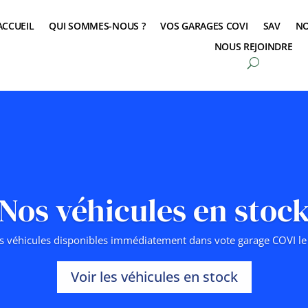
ACCUEIL
QUI SOMMES-NOUS ?
VOS GARAGES COVI
SAV
NO
NOUS REJOINDRE
Nos véhicules en stoc
s véhicules disponibles immédiatement dans vote garage COVI le 
Voir les véhicules en stock