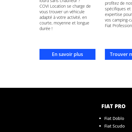
lourd sans chauffeur ?
profitez de nos
COVI Location se charge de
spécifiques et
vous trouver un véhicule
expertise pour
adapté à votre activité, en
vos camping-c
courte, moyenne et longue
Fiat Professiona
durée !
En savoir plus
Trouver 
FIAT PRO
Fiat Doblo
Fiat Scudo