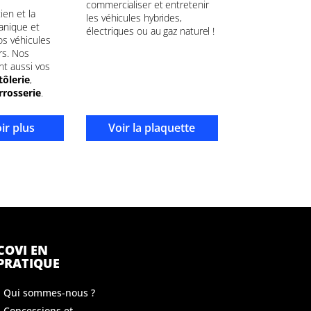
commercialiser et entretenir
ien et la
les véhicules hybrides,
anique et
électriques ou au gaz naturel !
os véhicules
rs. Nos
nt aussi vos
tôlerie
,
rrosserie
.
ir plus
Voir la plaquette
COVI EN
PRATIQUE
Qui sommes-nous ?
Concessions et